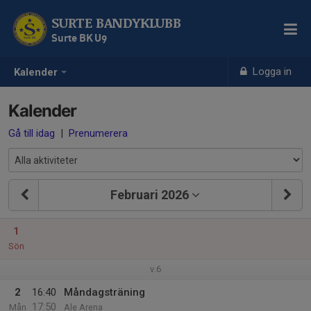
SURTE BANDYKLUBB
Surte BK U9
Logga in
Kalender
Kalender
Gå till idag
|
Prenumerera
Februari 2026
1
Sön
v.6
2
16:40
Måndagsträning
17:50
Mån
Ale Arena