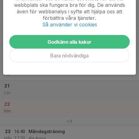
17:50
Mån
Ale Arena
webbplats ska fungera bra för dig. De används
även för webbanalys i syfte att hjälpa oss att
17
förbättra våra tjänster.
Tis
Så använder vi cookies
18
18:25
Onsdagsträning
19:30
Ons
Ale Arena
Godkänn alla kakor
19
Bara nödvändiga
Tor
20
Fre
21
Lör
22
Sön
v.9
23
16:40
Måndagsträning
17:50
Mån
Ale Arena