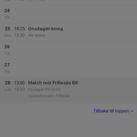
24
Tis
25
18:25
Onsdagsträning
19:30
Ons
Ale Arena
26
Tor
27
Fre
28
13:00
Match mot Frillesås BK
18:00
Lör
Poolspel U9 25/26
Sjöaremossen, Frillesås
Tillbaka till toppen