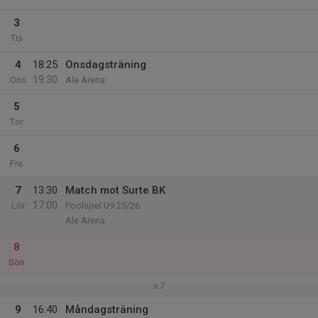
3
Tis
4
18:25
Onsdagsträning
19:30
Ons
Ale Arena
5
Tor
6
Fre
7
13:30
Match mot Surte BK
17:00
Lör
Poolspel U9 25/26
Ale Arena
8
Sön
v.7
9
16:40
Måndagsträning