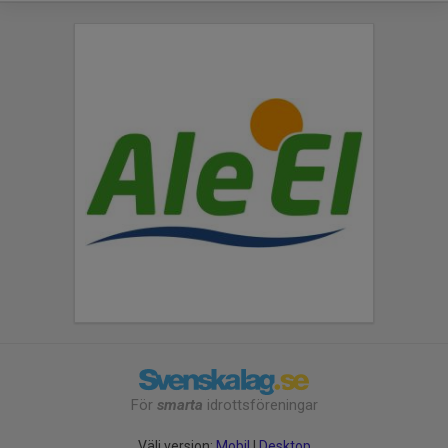
För
smarta
idrottsföreningar
Välj version:
Mobil
|
Desktop