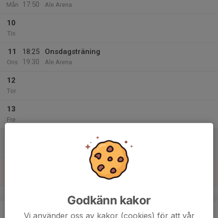
17:50
Mån
Ale Arena
10
Tis
11
18:25
Onsdagsträning
19:30
Ons
Ale Arena
12
Tor
13
Fre
14
Lör
15
Sön
v.8
Godkänn kakor
16
16:40
Måndagsträning
Vi använder oss av kakor (cookies) för att vår