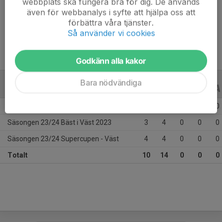
webbplats ska fungera bra för dig. De används
Ålder
24 år
även för webbanalys i syfte att hjälpa oss att
Tidigare klubbar
Mölndal Bandy, IFK Kungälv, Borås Bandy
förbättra våra tjänster.
Så använder vi cookies
Godkänn alla kakor
Bara nödvändiga
CUPER
ALLA ÅR
Säsongen 24/25 Bäst i Väst 2024
3
6
0
0
0
Säsongen 23/24 Bäst i Väst 2023
3
4
0
0
0
Säsongen 23/24 Supercupen - Väst
4
4
0
0
0
Totalt
10
14
0
0
0