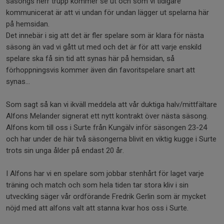
säsongs herr trupp kommer se ut och som vi tidigare
kommunicerat är att vi undan för undan lägger ut spelarna här
på hemsidan.
Det innebär i sig att det är fler spelare som är klara för nästa
säsong än vad vi gått ut med och det är för att varje enskild
spelare ska få sin tid att synas här på hemsidan, så
förhoppningsvis kommer även din favoritspelare snart att
synas...
Som sagt så kan vi ikväll meddela att vår duktiga halv/mittfältare
Alfons Melander signerat ett nytt kontrakt över nästa säsong.
Alfons kom till oss i Surte från Kungälv inför säsongen 23-24
och har under de här två säsongerna blivit en viktig kugge i Surte
trots sin unga ålder på endast 20 år.
I Alfons har vi en spelare som jobbar stenhårt för laget varje
träning och match och som hela tiden tar stora kliv i sin
utveckling säger vår ordförande Fredrik Gerlin som är mycket
nöjd med att alfons valt att stanna kvar hos oss i Surte.