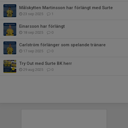
Målskytten Martinsson har förlängt med Surte
23 sep 2025
1
Einarsson har förlängt
18 sep 2025
0
Carlström förlänger som spelande tränare
17 sep 2025
0
Try Out med Surte BK herr
29 aug 2025
0