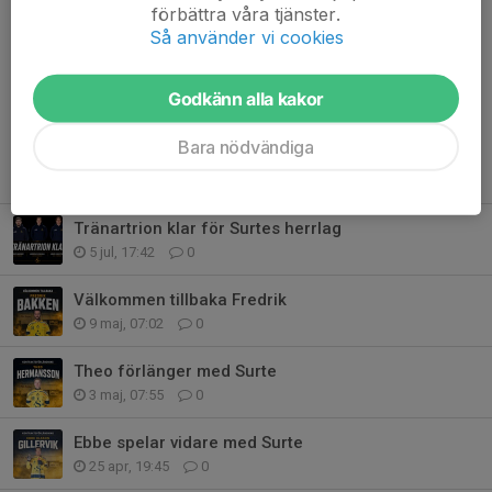
förbättra våra tjänster.
Så använder vi cookies
Kommentarer
Godkänn alla kakor
Bara nödvändiga
Tidigare nyheter
Tränartrion klar för Surtes herrlag
5 jul, 17:42
0
Välkommen tillbaka Fredrik
9 maj, 07:02
0
Theo förlänger med Surte
3 maj, 07:55
0
Ebbe spelar vidare med Surte
25 apr, 19:45
0