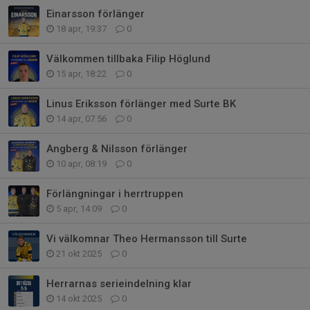
Einarsson förlänger
18 apr, 19:37
0
Välkommen tillbaka Filip Höglund
15 apr, 18:22
0
Linus Eriksson förlänger med Surte BK
14 apr, 07:56
0
Angberg & Nilsson förlänger
10 apr, 08:19
0
Förlängningar i herrtruppen
5 apr, 14:09
0
Vi välkomnar Theo Hermansson till Surte
21 okt 2025
0
Herrarnas serieindelning klar
14 okt 2025
0