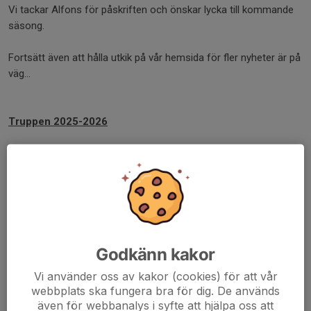
Vi tackar Alfons för påskriften och önskar lycka till kommande
säsong.
Fortsätt även att hålla utkik på vår hemsida för fler nyheter är på
väg...
Truppen 2025-2026
Ledare
Andreas Kihlvall Huvudtränare
Spelare
Dennis Nilsson Mv
Johannes Angberg
Alfons Melander
Godkänn kakor
Vi använder oss av kakor (cookies) för att vår
Dela nyhet
webbplats ska fungera bra för dig. De används
även för webbanalys i syfte att hjälpa oss att