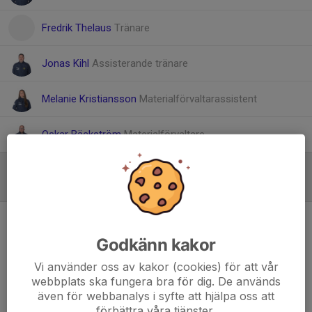
Fredrik Thelaus
Tränare
Jonas Kihl
Assisterande tränare
Melanie Kristiansson
Materialförvaltarassistent
Oskar Bäckström
Materialförvaltare
Inför match
/
Referat
Damerna går på ledighet med ny vinst
21 dec 2025
Godkänn kakor
Vi använder oss av kakor (cookies) för att vår
webbplats ska fungera bra för dig. De används
även för webbanalys i syfte att hjälpa oss att
förbättra våra tjänster.