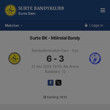
SURTE BANDYKLUBB
Surte Dam
Logga in
Matcher
Surte BK - Mölndal Bandy
Bandyallsvenskan Dam - Syd
6 - 3
21 dec 2025, 18:30, Ale Arena
Åskådare: 72
Samling 18:30