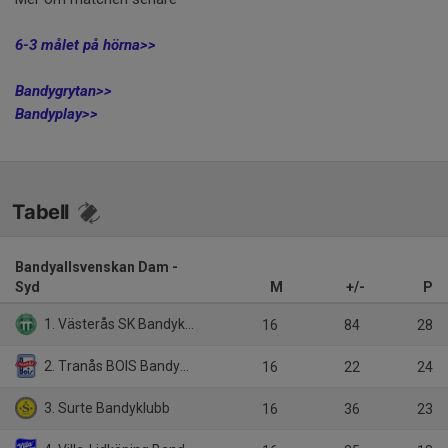
6-3 målet på hörna>>
Bandygrytan>>
Bandyplay>>
Tabell
Bandyallsvenskan Dam -
Syd
M
+/-
P
1. Västerås SK Bandyklubb
16
84
28
2. Tranås BOIS Bandyklubb
16
22
24
3. Surte Bandyklubb
16
36
23