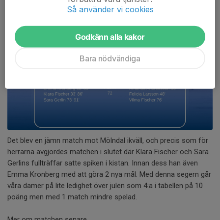
Så använder vi cookies
Godkänn alla kakor
Bara nödvändiga
Det blev en jämn match mot Mölndal ikväll, och precis som för
herrarna avgjordes matchen i slutet där Klara Fischer och Sara
Gerlins fullträffar satte spiken i kistan. Innan dess han även
Emma Kronberg med att göra 2 nya mål. Med denna segern går
våra damer på lite ledighet över julen som 4:a i tabellen på 10
poäng men med 1 match mindre spelad.
Mer om matchen senare