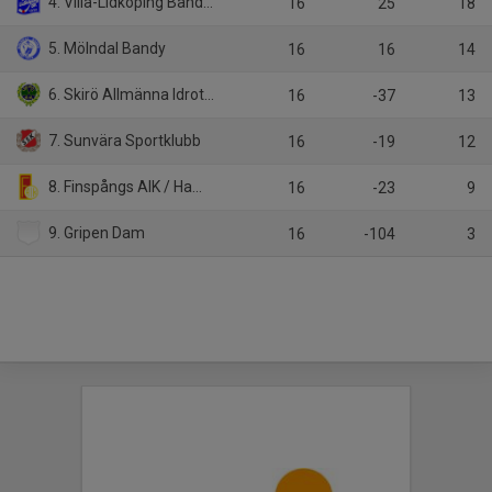
4. Villa-Lidköping Bandyklubb
16
25
18
5. Mölndal Bandy
16
16
14
6. Skirö Allmänna Idrottsklubb
16
-37
13
7. Sunvära Sportklubb
16
-19
12
8. Finspångs AIK / Hammarby IF
16
-23
9
9. Gripen Dam
16
-104
3