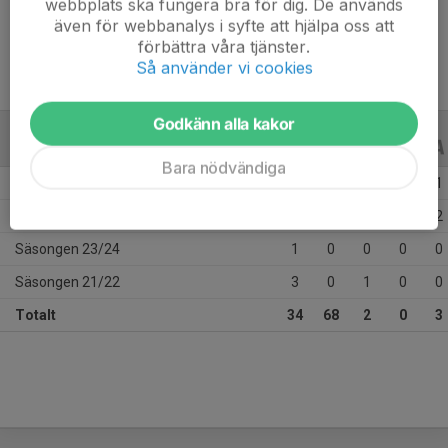
webbplats ska fungera bra för dig. De används
Ålder
20 år
även för webbanalys i syfte att hjälpa oss att
förbättra våra tjänster.
Så använder vi cookies
Godkänn alla kakor
ALLA SERIER
ALLA ÅR
Bara nödvändiga
Säsongen 25/26
17
44
0
0
1
Säsongen 24/25
13
24
1
0
2
Säsongen 23/24
1
0
0
0
0
Säsongen 21/22
3
0
1
0
0
Totalt
34
68
2
0
3