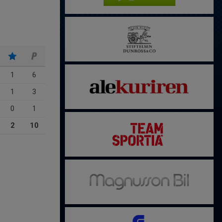
1
6
1
3
0
1
2
10