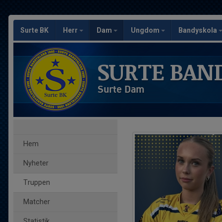
Surte BK
Herr
Dam
Ungdom
Bandyskola
SURTE BAN
Surte Dam
Hem
Nyheter
Truppen
Matcher
Statistik