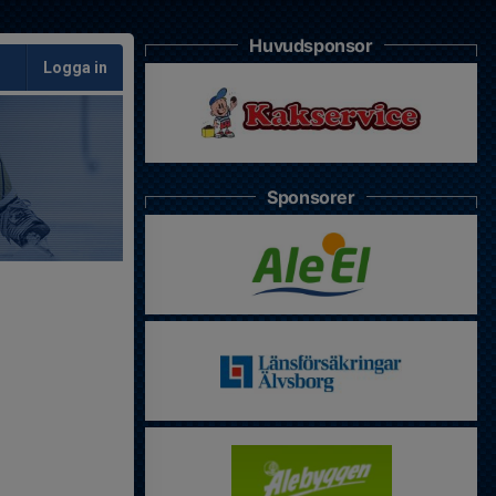
Huvudsponsor
Logga in
Sponsorer