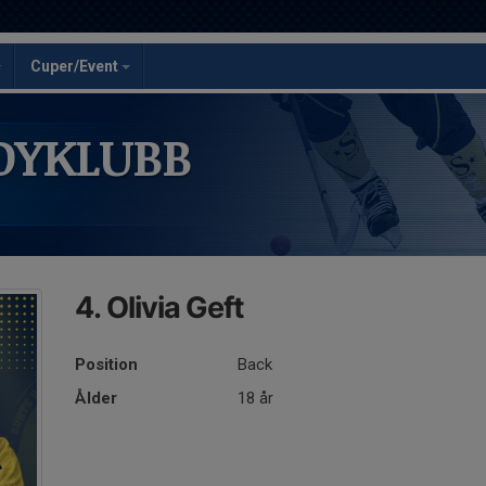
Cuper/Event
DYKLUBB
4. Olivia Geft
Position
Back
Ålder
18 år