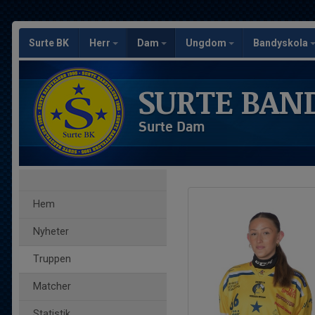
Surte BK
Herr
Dam
Ungdom
Bandyskola
SURTE BAN
Surte Dam
Hem
Nyheter
Truppen
Matcher
Statistik