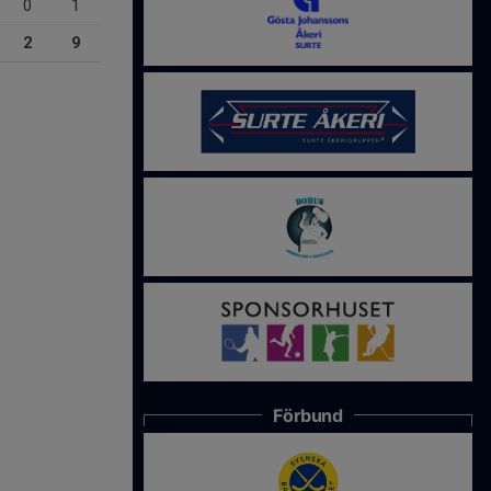
0
1
2
9
Förbund