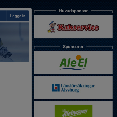
Huvudsponsor
Logga in
Sponsorer