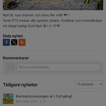
Nytt år, nya chanser och ännu fler mål! 🥅✨
Surte P15 önskar alla spelare, ledare, föräldrar och motståndare
ett riktigt härligt Gott Nytt År! 🎉 💛💙
Dela nyhet
Kommentarer
Tidigare nyheter
Barmarkssäsongen är i full gång!
21 maj, 12:14
0