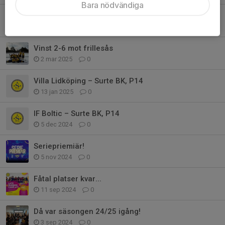
Bara nödvändiga
Kakservice Cup – en fantastisk avslutning
26 mar 2025
0
Vinst 2-6 mot frillesås
2 mar 2025
0
Villa Lidköping – Surte BK, P14
13 jan 2025
0
IF Boltic – Surte BK, P14
5 dec 2024
0
Seriepriemiär!
5 nov 2024
0
Fåtal platser kvar...
11 sep 2024
0
Då var säsongen 24/25 igång!
3 sep 2024
0