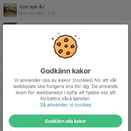
Gott Nytt År!
31 dec 2025
0
Intresseanmälan Matcher med Distriktslag P14 & P15
11 nov 2025
0
Fotodags för P15 den 3 november!
10 okt 2025
0
Nu kör vi – Bandysäsongen är igång!
Godkänn kakor
9 sep 2025
0
Vi använder oss av kakor (cookies) för att vår
Matchsekreterarutbildning
webbplats ska fungera bra för dig. De används
20 aug 2025
0
även för webbanalys i syfte att hjälpa oss att
förbättra våra tjänster.
Glad sommar!
Så använder vi cookies
24 jun 2025
0
Godkänn alla kakor
Försäsongscup m.m.
22 maj 2025
0