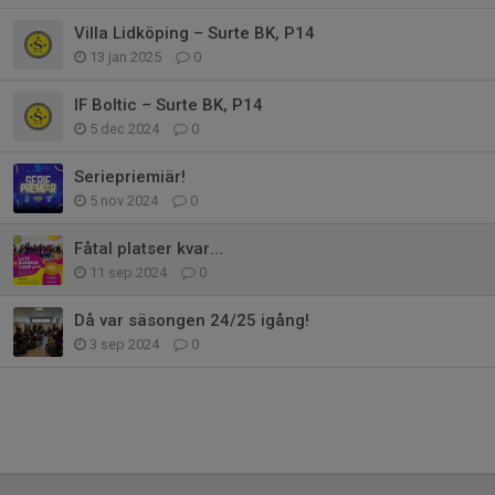
Villa Lidköping – Surte BK, P14
13 jan 2025
0
IF Boltic – Surte BK, P14
5 dec 2024
0
Seriepriemiär!
5 nov 2024
0
Fåtal platser kvar...
11 sep 2024
0
Då var säsongen 24/25 igång!
3 sep 2024
0