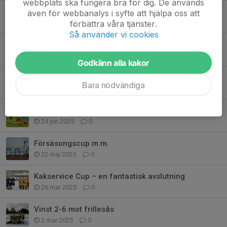
webbplats ska fungera bra för dig. De används
Fotodags för P15 den 3 november!
även för webbanalys i syfte att hjälpa oss att
förbättra våra tjänster.
10 okt 2025
0
Så använder vi cookies
Nu kör vi – Bandysäsongen är igång!
9 sep 2025
0
Godkänn alla kakor
Matchsekreterarutbildning
Bara nödvändiga
20 aug 2025
0
Glad sommar!
24 jun 2025
0
Försäsongscup m.m.
22 maj 2025
0
Kakservice Cup – en fantastisk avslutning
26 mar 2025
0
Vinst 2-6 mot frillesås
2 mar 2025
0