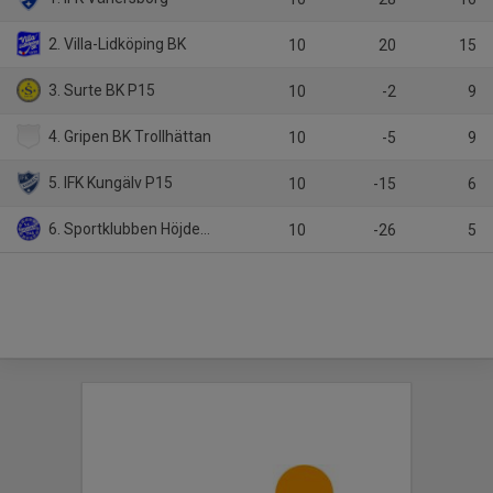
2. Villa-Lidköping BK
10
20
15
3. Surte BK P15
10
-2
9
4. Gripen BK Trollhättan
10
-5
9
5. IFK Kungälv P15
10
-15
6
6. Sportklubben Höjden Göteborg U15
10
-26
5