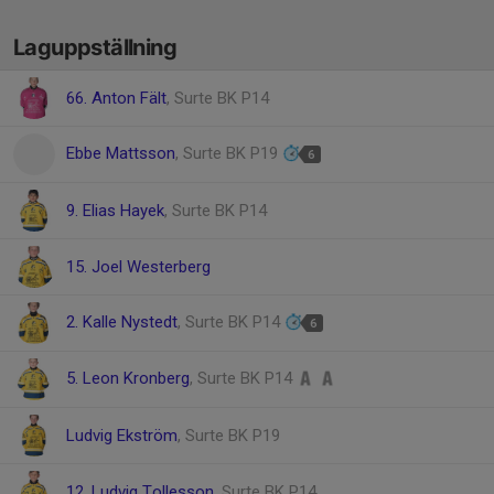
Laguppställning
66. Anton Fält
, Surte BK P14
Ebbe Mattsson
, Surte BK P19
6
9. Elias Hayek
, Surte BK P14
15. Joel Westerberg
2. Kalle Nystedt
, Surte BK P14
6
5. Leon Kronberg
, Surte BK P14
Ludvig Ekström
, Surte BK P19
12. Ludvig Tollesson
, Surte BK P14