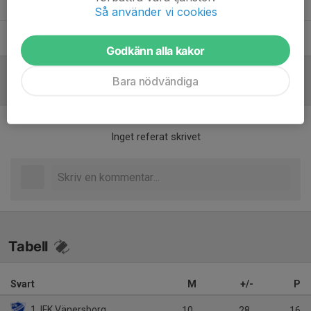
Mikael Tärning
Lagledare
Så använder vi cookies
Sture Bodebratt
Materialare
Godkänn alla kakor
Bara nödvändiga
Referat
Inget referat skrivet
Tabell
Svart
M
+/-
P
1. IFK Vänersborg
10
28
16