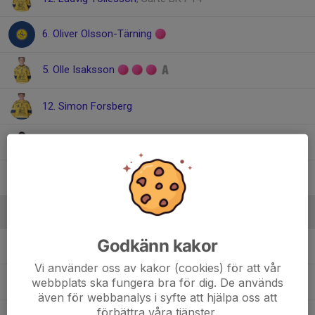
6. Oliver Olsson-Tärning
5. Olle Isaksson
12. Simon Forsberg
4. Walfrid Wexell
, Surte BK P14
10. Wiggo Bodebratt
Ledare
Godkänn kakor
Daniel Isaksson
Assisterande Tränare
Vi använder oss av kakor (cookies) för att vår
webbplats ska fungera bra för dig. De används
Emma Kronberg
Tränare
även för webbanalys i syfte att hjälpa oss att
förbättra våra tjänster.