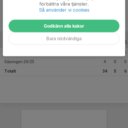
förbättra våra tjänster.
Ålder
12 år
Så använder vi cookies
Godkänn alla kakor
Bara nödvändiga
ALLA SERIER
ALLA ÅR
Säsongen 25/26
30
5
6
Säsongen 24/25
4
0
0
Totalt
34
5
6