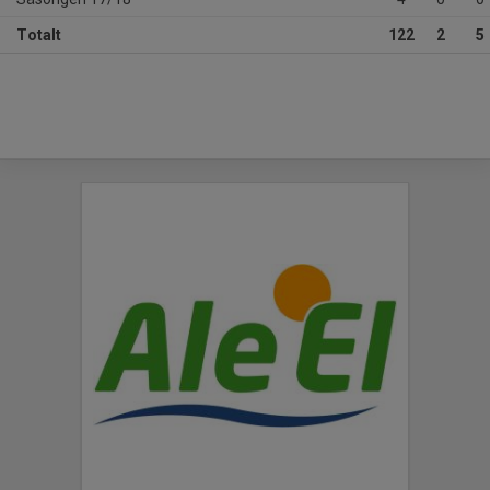
Totalt
122
2
5