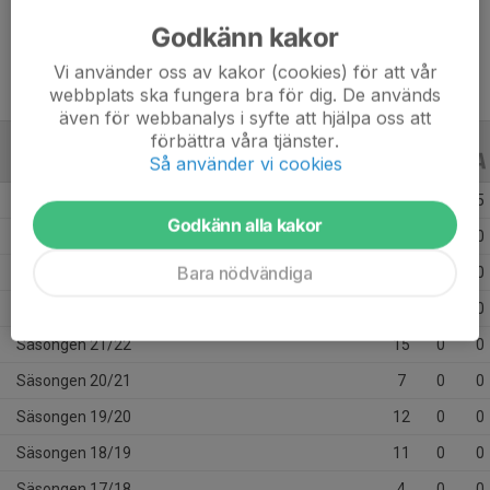
Ålder
15 år
Godkänn kakor
Vi använder oss av kakor (cookies) för att vår
webbplats ska fungera bra för dig. De används
även för webbanalys i syfte att hjälpa oss att
förbättra våra tjänster.
Så använder vi cookies
ALLA SERIER
ALLA ÅR
Säsongen 25/26
19
1
5
Godkänn alla kakor
Säsongen 24/25
18
1
0
Bara nödvändiga
Säsongen 23/24
16
0
0
Säsongen 22/23
20
0
0
Säsongen 21/22
15
0
0
Säsongen 20/21
7
0
0
Säsongen 19/20
12
0
0
Säsongen 18/19
11
0
0
Säsongen 17/18
4
0
0