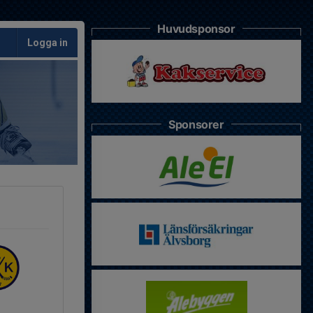
Huvudsponsor
Logga in
Sponsorer