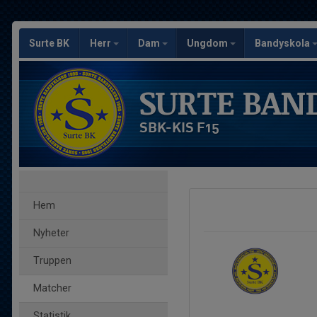
Surte BK
Herr
Dam
Ungdom
Bandyskola
SURTE BAN
SBK-KIS F15
Hem
Nyheter
Truppen
Matcher
Statistik