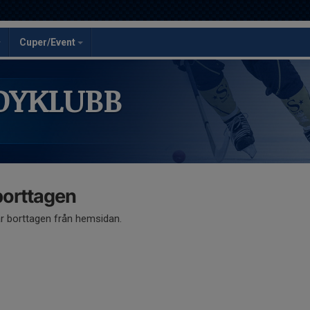
Cuper/Event
DYKLUBB
 borttagen
är borttagen från hemsidan.