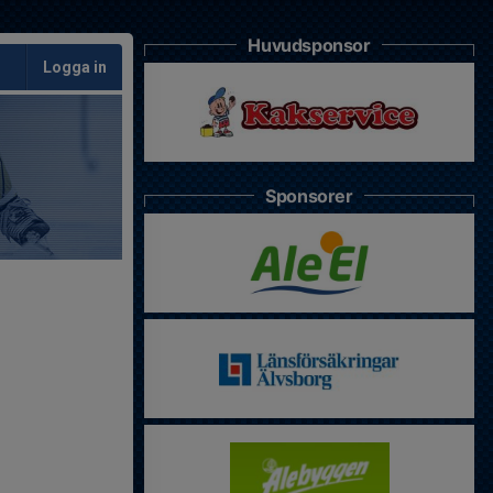
Huvudsponsor
Logga in
Sponsorer