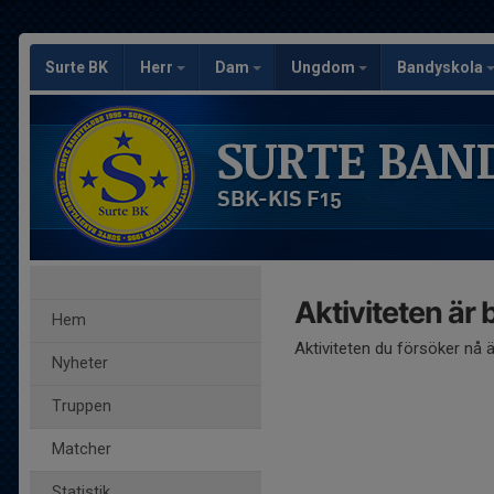
Surte BK
Herr
Dam
Ungdom
Bandyskola
SURTE BAN
SBK-KIS F15
Aktiviteten är
Hem
Aktiviteten du försöker nå 
Nyheter
Truppen
Matcher
Statistik