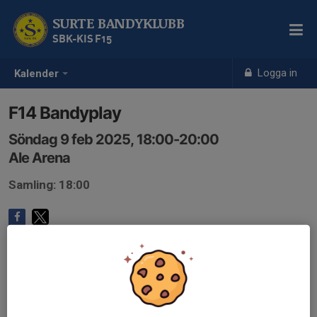
SURTE BANDYKLUBB
SBK-KIS F15
Logga in
Kalender
F14 Bandyplay
Söndag 9 feb 2025, 18:00-20:00
Ale Arena
Samling: 18:00