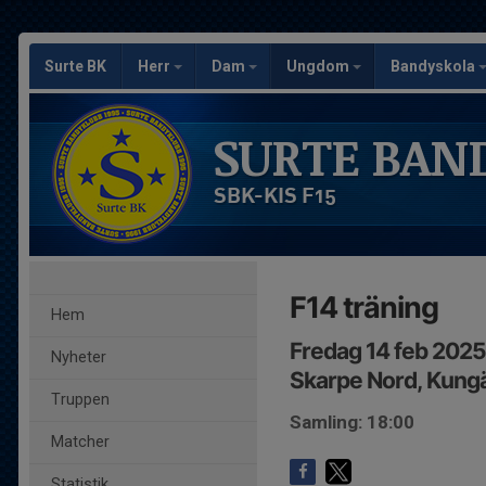
Surte BK
Herr
Dam
Ungdom
Bandyskola
SURTE BAN
SBK-KIS F15
F14 träning
Hem
Fredag 14 feb 2025
Nyheter
Skarpe Nord, Kung
Truppen
Samling: 18:00
Matcher
Statistik