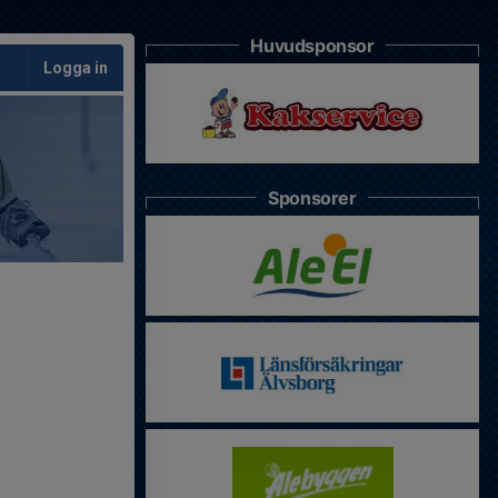
Huvudsponsor
Logga in
Sponsorer