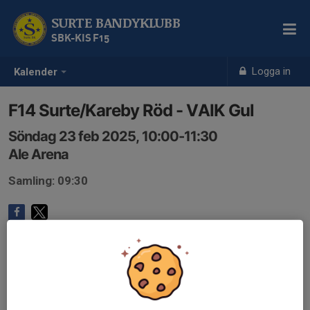
SURTE BANDYKLUBB
SBK-KIS F15
Logga in
Kalender
F14 Surte/Kareby Röd - VAIK Gul
Söndag 23 feb 2025, 10:00-11:30
Ale Arena
Samling: 09:30