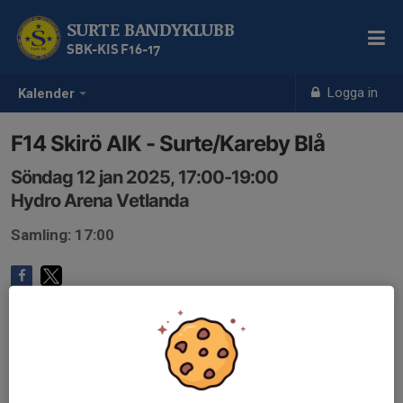
SURTE BANDYKLUBB
SBK-KIS F16-17
Logga in
Kalender
F14 Skirö AIK - Surte/Kareby Blå
Söndag 12 jan 2025, 17:00-19:00
Hydro Arena Vetlanda
Samling: 17:00