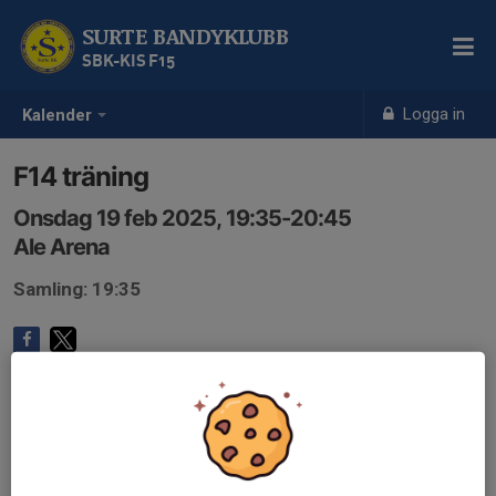
SURTE BANDYKLUBB
SBK-KIS F15
Logga in
Kalender
F14 träning
Onsdag 19 feb 2025, 19:35-20:45
Ale Arena
Samling: 19:35