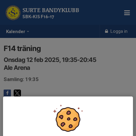
SURTE BANDYKLUBB
SBK-KIS F16-17
Logga in
Kalender
F14 träning
Onsdag 12 feb 2025, 19:35-20:45
Ale Arena
Samling: 19:35