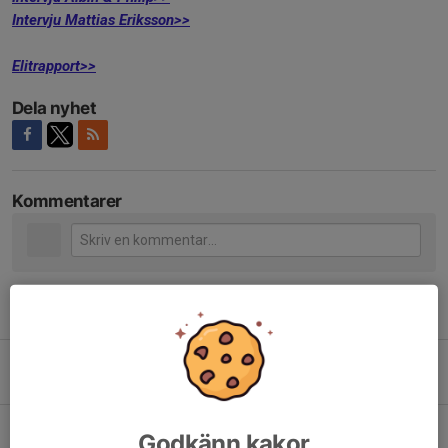
Intervju Mattias Eriksson>>
Elitrapport>>
Dela nyhet
Kommentarer
Tidigare nyheter
Surte vann Bäst i Väst i sudden death
24 okt 2021
0
50/50 lotteri lördag
Godkänn kakor