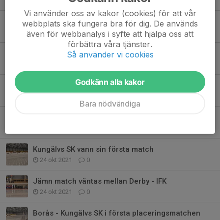
24 okt 2021
0
Vi använder oss av kakor (cookies) för att vår
Drammen knep tredjeplatsen
webbplats ska fungera bra för dig. De används
24 okt 2021
0
även för webbanalys i syfte att hjälpa oss att
förbättra våra tjänster.
Final i Bäst i Väst 2021
Så använder vi cookies
24 okt 2021
0
Godkänn alla kakor
Vem kniper tredjeplatsen?
24 okt 2021
0
Bara nödvändiga
Derby vinnare mot IFK Kungälv
24 okt 2021
0
Kungälvs SK vann sin första match
24 okt 2021
0
Jämn match väntas mellan Derby - IFK
24 okt 2021
0
Borås - Kungälvs SK i första placeringsmatchen