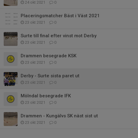
24 okt 2021
0
Placeringsmatcher Bäst i Väst 2021
23 okt 2021
0
Surte till final efter vinst mot Derby
23 okt 2021
0
Drammen besegrade KSK
23 okt 2021
0
Derby - Surte sista paret ut
23 okt 2021
0
Mölndal besegrade IFK
23 okt 2021
0
Drammen - Kungälvs SK näst sist ut
23 okt 2021
0