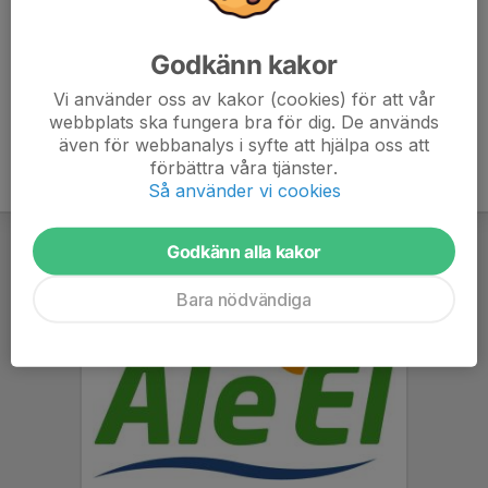
Stefan Larsson
Webbansvarig
Godkänn kakor
Mobil/telefon visas bara för inloggade
stefan.larsson@surtebandy.se
Vi använder oss av kakor (cookies) för att vår
webbplats ska fungera bra för dig. De används
även för webbanalys i syfte att hjälpa oss att
förbättra våra tjänster.
Så använder vi cookies
Godkänn alla kakor
Bara nödvändiga