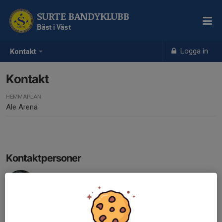
SURTE BANDYKLUBB
Bäst i Väst
Logga in
Kontakt
Kontakt
HEMMAPLAN
Ale Arena
Kontaktpersoner
Björn Eriksson
Cupgeneral
070-928 44 12
bjorn.eriksson@surtebandy.se