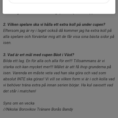
skillnad att spela i div1 än div2, så tanken är att vi ska få ihop
team. Vi har en del nya spelare som behöver att lära känna
andra lagkamrater. Vi ser väldigt positivt på vår trupp.
2. Vilken spelare ska vi hålla ett extra koll på under cupen?
Eftersom jag är ny i laget också då kommer jag ha extra koll på
alla spelare och förväntar mig att de får visa sina bästa sidor på
isen.
3. Vad är ert mål med cupen Bäst i Väst?
Bilda ett lag. En för alla och alla för en!!! Tillsammans är vi
starka och kan mycket mer!!! Målet är att få ihop grunderna på
isen. Varenda en måste veta vad han ska göra och vad som
absolut INTE ska göras! Vi vill se vilken form vi är i och kolla vad
vi behöver träna extra på innan serien börjar. Ha kul oavsett vad
det står i matchen!
Syns om en vecka
//Nikolai Borovikov Tränare Borås Bandy