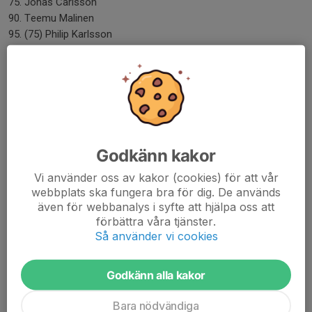
75. Jonas Carlsson
90. Teemu Malinen
95. (75) Philip Karlsson
97. (23) Joakim Rosén
Ledare
Nikolai Borovikov - Tränare
Mikael Eklöf - Ass.Tränare
Bobby Manasiev - Sportansvarig
Niklas Wennström - Senioransvarig/Fystränare
Godkänn kakor
Stefan Rosberg - Lagledare
Vi använder oss av kakor (cookies) för att vår
Magnus Chröisty - Lagledare
webbplats ska fungera bra för dig. De används
Tomas Wennström - Lagledare
även för webbanalys i syfte att hjälpa oss att
Conny Skoglund - Materialförvaltare
förbättra våra tjänster.
Så använder vi cookies
Tre snabba frågor inför cupen
1. Hur ser ni på er trupp inför kommande säsong?
Godkänn alla kakor
Vi har stora förhoppningar och vi hoppas och att det kommer
gå bra för oss under den kommande säsongen. Det är stor
Bara nödvändiga