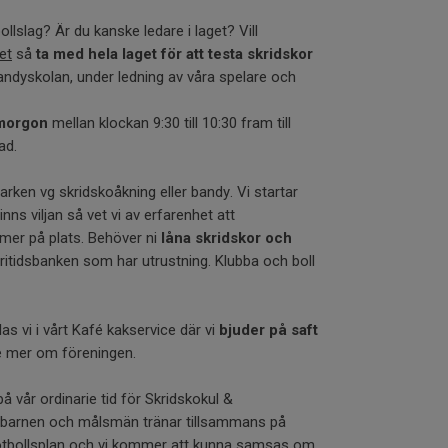
bollslag? Är du kanske ledare i laget? Vill
tet
så
ta med hela laget för att testa skridskor
dyskolan, under ledning av våra spelare och
morgon
mellan klockan 9:30 till 10:30 fram till
ad.
arken vg skridskoåkning eller bandy. Vi startar
ns viljan så vet vi av erfarenhet att
mer på plats. Behöver ni
låna skridskor och
Fritidsbanken som har utrustning. Klubba och boll
las vi i vårt Kafé kakservice där vi
bjuder på saft
te mer om föreningen.
 vår ordinarie tid för Skridskokul &
barnen och målsmän tränar tillsammans på
fotbollsplan och vi kommer att kunna samsas om