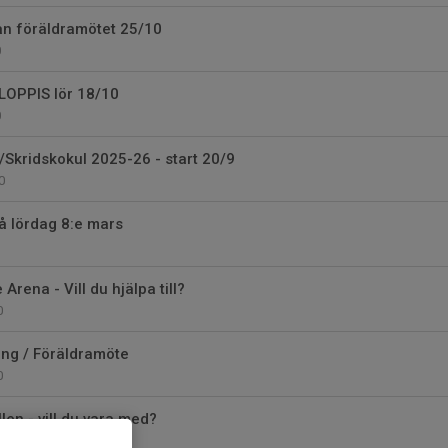
ån föräldramötet 25/10
0
OPPIS lör 18/10
0
Skridskokul 2025-26 - start 20/9
0
å lördag 8:e mars
Arena - Vill du hjälpa till?
0
ng / Föräldramöte
0
len - vill du vara med?