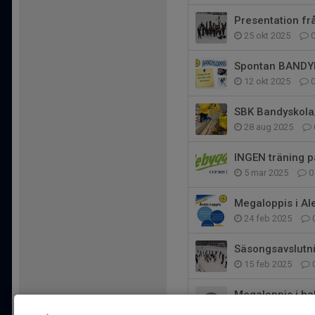
Presentation fr
25 okt 2025
Spontan BANDYL
12 okt 2025
SBK Bandyskola/
28 aug 2025
INGEN träning p
5 mar 2025
0
Megaloppis i Ale 
24 feb 2025
Säsongsavslutni
15 feb 2025
Megaloppis i hal
28 jan 2025
2