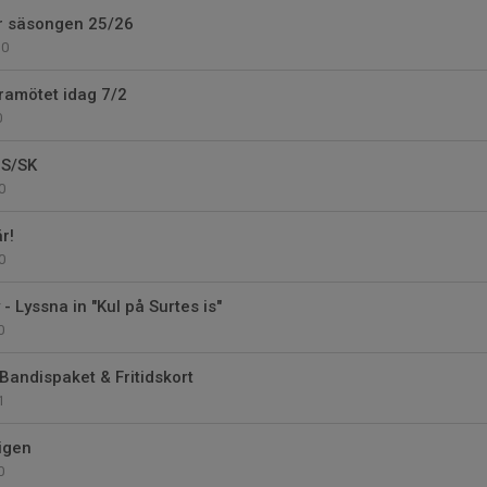
ör säsongen 25/26
0
dramötet idag 7/2
0
BS/SK
0
r!
0
 - Lyssna in "Kul på Surtes is"
0
Bandispaket & Fritidskort
1
 igen
0