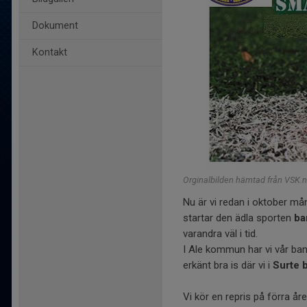
Dokument
Kontakt
Orginalbilden hämtad från VSK.
Nu är vi redan i oktober må
startar den ädla sporten
ba
varandra väl i tid.
I Ale kommun har vi vår ban
erkänt bra is där vi i
Surte 
Vi kör en repris på förra år