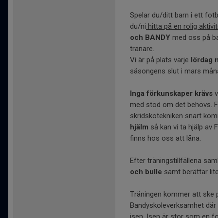
Spelar du/ditt barn i ett fot
du/ni
hitta på en rolig aktivi
och BANDY
med oss på ban
tränare.
Vi är på plats varje
lördag 
säsongens slut i mars mån
Inga förkunskaper krävs
v
med stöd om det behövs. Fin
skridskotekniken snart kom
hjälm
så kan vi ta hjälp av 
finns hos oss att låna.
Efter träningstillfällena sam
och bulle
samt berättar li
Träningen kommer att ske på
Bandyskoleverksamhet där 
isen. Isen är stor som en 