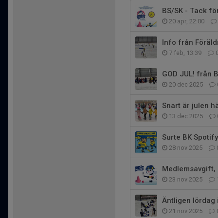
BS/SK - Tack f
20 apr, 22:00
Info från Föräl
7 feb, 13:39
GOD JUL! från 
20 dec 2025
Snart är julen hä
13 dec 2025
Surte BK Spotify
28 nov 2025
Medlemsavgift, 
23 nov 2025
Äntligen lördag
21 nov 2025