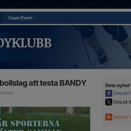
Cuper/Event
DYKLUBB
otbollslag att testa BANDY
Dela nyhet
ntarer
Dela på 
Dela på X
Nyheter 