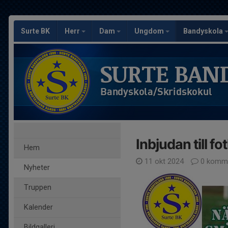
Surte BK
Herr
Dam
Ungdom
Bandyskola
SURTE BAN
Bandyskola/Skridskokul
Inbjudan till f
Hem
11 okt 2024
0 komme
Nyheter
Truppen
Kalender
Bildgalleri