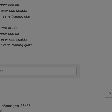
änner och lär
 reser oss snabbt
r varje träning glatt
ntern är här
änner och lär
 reser oss snabbt
r varje träning glatt
ör säsongen 25/26
0