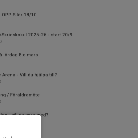
0
OPPIS lör 18/10
0
Skridskokul 2025-26 - start 20/9
0
å lördag 8:e mars
Arena - Vill du hjälpa till?
0
ng / Föräldramöte
0
len - vill du vara med?
n 28/12