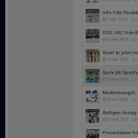
Info från Föräl
7 feb, 13:39
GOD JUL! från 
20 dec 2025
Snart är julen hä
13 dec 2025
Surte BK Spotify
28 nov 2025
Medlemsavgift, 
23 nov 2025
Äntligen lördag
21 nov 2025
Presentation fr