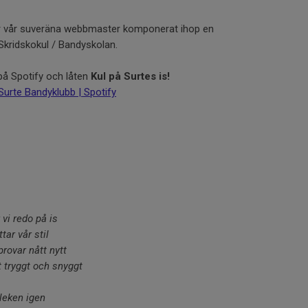
ar vår suveräna webbmaster komponerat ihop en
å Skridskokul / Bandyskolan.
på Spotify och låten
Kul på Surtes is!
 Surte Bandyklubb | Spotify
vi redo på is
tar vår stil
provar nått nytt
lt tryggt och snyggt
 leken igen