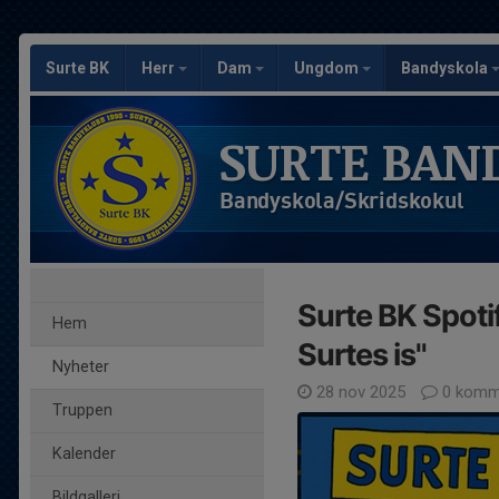
Surte BK
Herr
Dam
Ungdom
Bandyskola
SURTE BAN
Bandyskola/Skridskokul
Surte BK Spotif
Hem
Surtes is"
Nyheter
28 nov 2025
0 komm
Truppen
Kalender
Bildgalleri