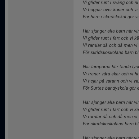
Vi glider runt i sväng och n
Vi hoppar över koner och vi s
För barn i skridskokul gör vi
Här sjunger alla barn när vi
Vi glider runt i fart och vi k
Vi ramlar då och då men vi
För skridskoskolans barn bli
När lamporna blir tända lyse
Vi tränar våra skär och vi hi
Vi hejar på varann och vi vä
För Surtes bandyskola gör e
Här sjunger alla barn när vi
Vi glider runt i fart och vi k
Vi ramlar då och då men vi
För skridskoskolans barn bli
Här sjunger alla barn när vi