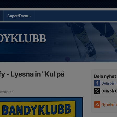
Cuper/Event
DYKLUBB
y - Lyssna in "Kul på
Dela nyhet
Dela på 
Dela på X
entarer
Nyheter 