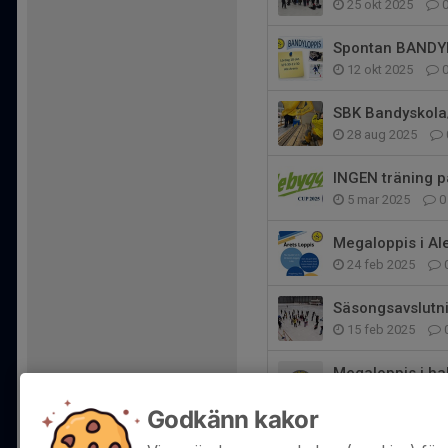
25 okt 2025
Spontan BANDYL
12 okt 2025
SBK Bandyskola/
28 aug 2025
INGEN träning p
5 mar 2025
0
Megaloppis i Ale 
24 feb 2025
Säsongsavslutni
15 feb 2025
Megaloppis i hal
28 jan 2025
2
Godkänn kakor
Träning i morgo