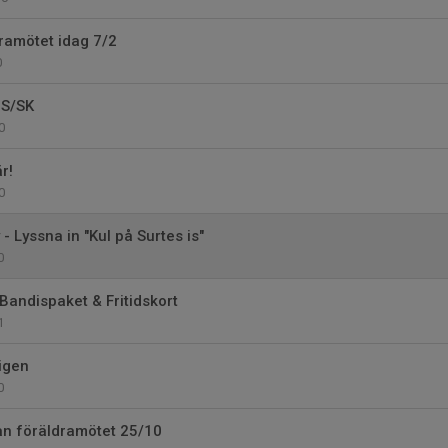
dramötet idag 7/2
0
BS/SK
0
r!
0
 - Lyssna in "Kul på Surtes is"
0
Bandispaket & Fritidskort
1
 igen
0
ån föräldramötet 25/10