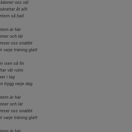
i känner oss väl
krattar åt allt
ntern så ball
ntern är här
änner och lär
 reser oss snabbt
r varje träning glatt
r isen så fin
ttar vår rutin
xer i lag
n trygg varje dag
ntern är här
änner och lär
 reser oss snabbt
r varje träning glatt
ntern är här