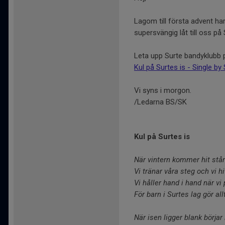
Lagom till första advent h
supersvängig låt till oss p
Leta upp Surte bandyklubb 
Kul på Surtes is - Single by
Vi syns i morgon.
/Ledarna BS/SK
Kul på Surtes is
När vintern kommer hit står 
Vi tränar våra steg och vi hit
Vi håller hand i hand när vi 
För barn i Surtes lag gör al
När isen ligger blank börjar