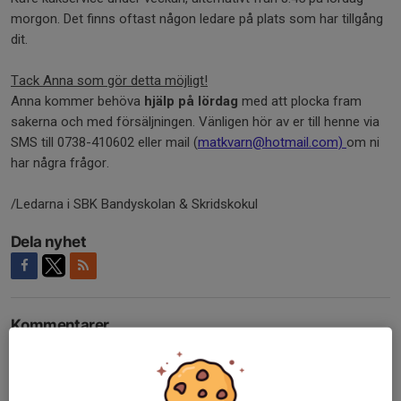
morgon. Det finns oftast någon ledare på plats som har tillgång
dit.
Tack Anna som gör detta möjligt!
Anna kommer behöva
hjälp på lördag
med att plocka fram
sakerna och med försäljningen. Vänligen hör av er till henne via
SMS till 0738-410602 eller mail (
matkvarn@hotmail.com)
om ni
har några frågor.
/Ledarna i SBK Bandyskolan & Skridskokul
Dela nyhet
Kommentarer