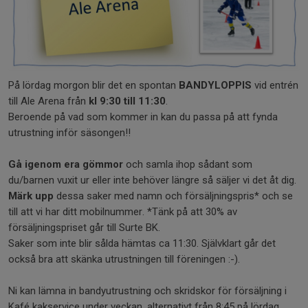
På lördag morgon blir det en spontan
BANDYLOPPIS
vid entrén
till Ale Arena från
kl 9:30 till 11:30
.
Beroende på vad som kommer in kan du passa på att fynda
utrustning inför säsongen!!
Gå igenom era gömmor
och samla ihop sådant som
du/barnen vuxit ur eller inte behöver längre så säljer vi det åt dig.
Märk upp
dessa saker med namn och försäljningspris* och se
till att vi har ditt mobilnummer. *Tänk på att 30% av
försäljningspriset går till Surte BK.
Saker som inte blir sålda hämtas ca 11:30. Självklart går det
också bra att skänka utrustningen till föreningen :-).
Ni kan lämna in bandyutrustning och skridskor för försäljning i
Kafé kakservice under veckan, alternativt från 8:45 på lördag