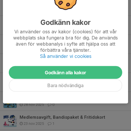
Tidigare nyheter
Godkänn kakor
BS/SK - Tack för säsongen 25/26
20 apr, 22:00
0
Vi använder oss av kakor (cookies) för att vår
webbplats ska fungera bra för dig. De används
Info från Föräldramötet idag 7/2
även för webbanalys i syfte att hjälpa oss att
7 feb, 13:39
0
förbättra våra tjänster.
Så använder vi cookies
GOD JUL! från BS/SK
20 dec 2025
0
Godkänn alla kakor
Snart är julen här!
Bara nödvändiga
13 dec 2025
0
Surte BK Spotify - Lyssna in "Kul på Surtes is"
28 nov 2025
0
Medlemsavgift, Bandispaket & Fritidskort
23 nov 2025
1