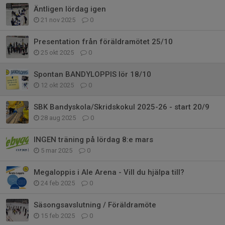
Äntligen lördag igen
21 nov 2025
0
Presentation från föräldramötet 25/10
25 okt 2025
0
Spontan BANDYLOPPIS lör 18/10
12 okt 2025
0
SBK Bandyskola/Skridskokul 2025-26 - start 20/9
28 aug 2025
0
INGEN träning på lördag 8:e mars
5 mar 2025
0
Megaloppis i Ale Arena - Vill du hjälpa till?
24 feb 2025
0
Säsongsavslutning / Föräldramöte
15 feb 2025
0