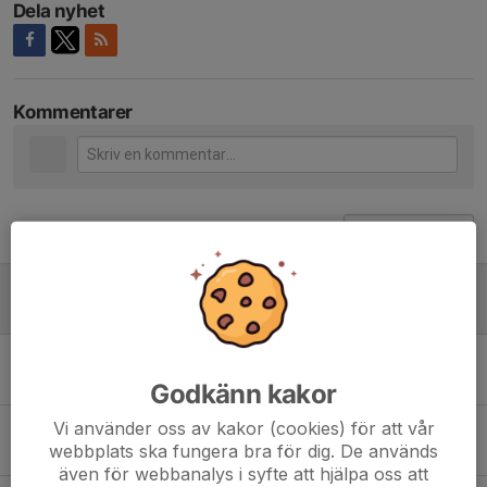
Dela nyhet
Kommentarer
Tidigare nyheter
Försäsongsträning
19 maj, 22:43
0
Surte Wildcats spelar i Div1 Södra
11 sep 2022
0
Godkänn kakor
Vi använder oss av kakor (cookies) för att vår
Wildcats - Första samlingen och en efterlysning
webbplats ska fungera bra för dig. De används
10 sep 2020
0
även för webbanalys i syfte att hjälpa oss att