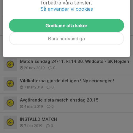
förbättra våra tjänster.
Wildcats mot Mölndal B 13.30 Söndag Ale Arena
Så använder vi cookies
15 feb 2020
0
Wildcats - KSK 4-2
Godkänn alla kakor
14 dec 2019
0
Bara nödvändiga
Dagens match mot Slottshov är inställd.
8 dec 2019
0
Match söndag 24/11. kl.14:30. Wildcats - SK Höjden
20 nov 2019
0
Vildkatterna gjorde det igen ! Ny serieseger !
7 mar 2019
0
Avgörande sista match onsdag 20.15
4 mar 2019
0
INSTÄLLD MATCH
7 feb 2019
0