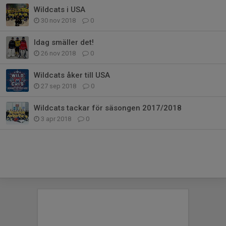
Wildcats i USA
30 nov 2018
0
Idag smäller det!
26 nov 2018
0
Wildcats åker till USA
27 sep 2018
0
Wildcats tackar för säsongen 2017/2018
3 apr 2018
0