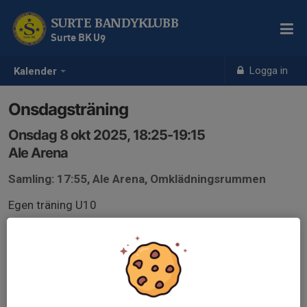
SURTE BANDYKLUBB
Surte BK U9
Logga in
Kalender
Onsdagsträning
Onsdag 8 okt 2025, 18:25-19:15
Ale Arena
Samling: 17:55, Ale Arena, Omklädningsrummen
Egen träning U10