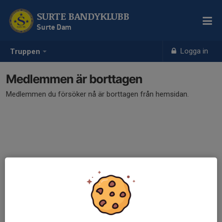
SURTE BANDYKLUBB
Surte Dam
Logga in
Truppen
Medlemmen är borttagen
Medlemmen du försöker nå är borttagen från hemsidan.