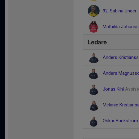
92. Sabina Unger
Mathilda Johans
Ledare
Anders Kristians
Anders Magnuss
Jonas Kihl
Assist
Melanie Kristian
Oskar Bäckströ