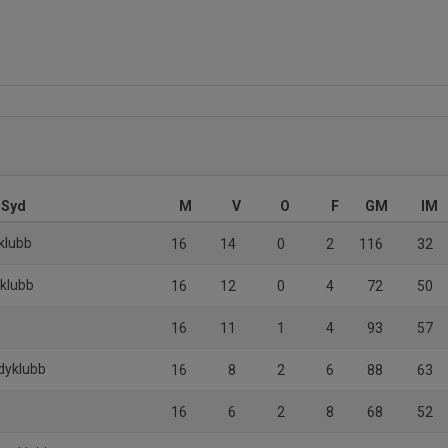
 Syd
M
V
O
F
GM
IM
klubb
16
14
0
2
116
32
klubb
16
12
0
4
72
50
16
11
1
4
93
57
ndyklubb
16
8
2
6
88
63
16
6
2
8
68
52