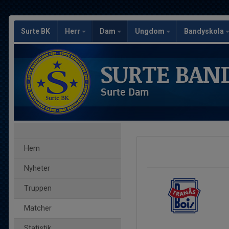
Surte BK
Herr
Dam
Ungdom
Bandyskola
SURTE BAN
Surte Dam
Hem
Nyheter
Truppen
Matcher
Statistik