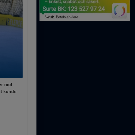
er mot
dt kunde