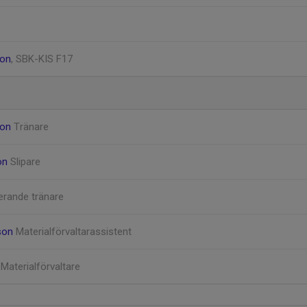
son
, SBK-KIS F17
son
Tränare
on
Slipare
erande tränare
sson
Materialförvaltarassistent
m
Materialförvaltare