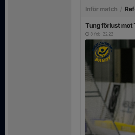
Inför match
/
Ref
Tung förlust mot
8 feb, 22:22