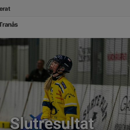
erat
 Tranås