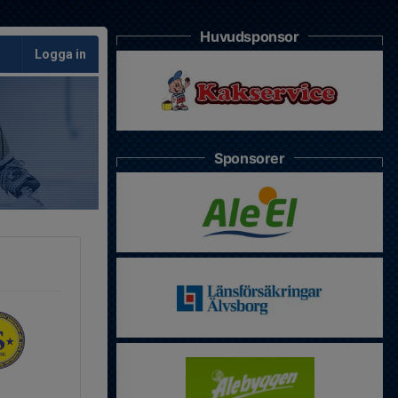
Huvudsponsor
Logga in
Sponsorer