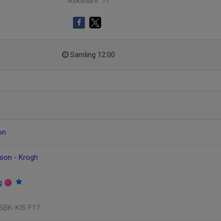
Åskådare: 71
Samling 12:00
on
sson - Krogh
rg
 SBK-KIS F17