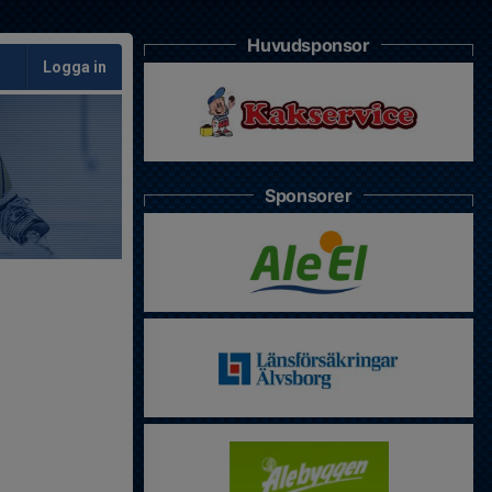
Huvudsponsor
Logga in
Sponsorer