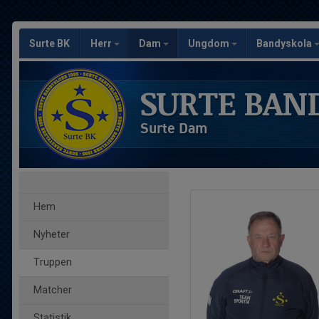
Surte BK
Herr
Dam
Ungdom
Bandyskola
SURTE BAN
Surte Dam
Hem
Nyheter
Truppen
Matcher
Statistik