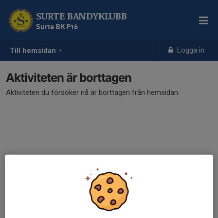
SURTE BANDYKLUBB
Surte BK P16
Logga in
Till hemsidan
Aktiviteten är borttagen
Aktiviteten du försöker nå är borttagen från hemsidan.