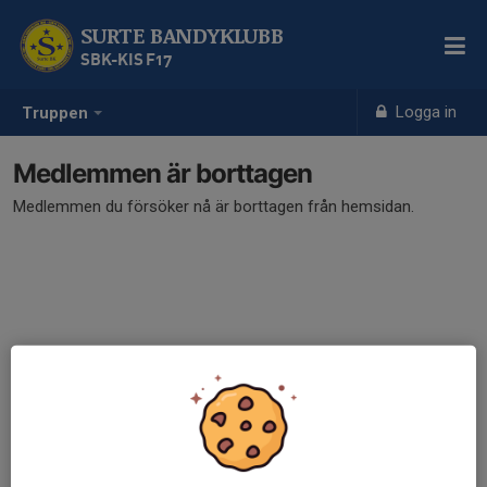
SURTE BANDYKLUBB
SBK-KIS F17
Logga in
Truppen
Medlemmen är borttagen
Medlemmen du försöker nå är borttagen från hemsidan.