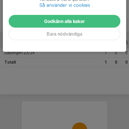
Ålder
17 år
Så använder vi cookies
Godkänn alla kakor
Bara nödvändiga
ALLA SERIER
ALLA ÅR
Säsongen 23/24
1
0
0
Totalt
1
0
0