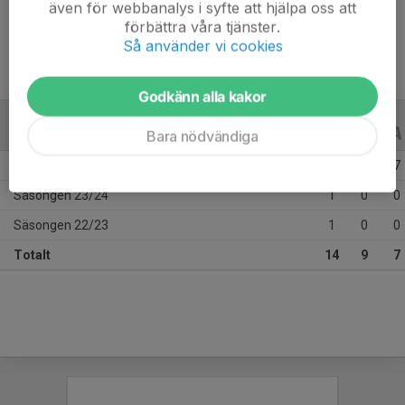
även för webbanalys i syfte att hjälpa oss att
Ålder
16 år
förbättra våra tjänster.
Så använder vi cookies
Godkänn alla kakor
ALLA SERIER
ALLA ÅR
Bara nödvändiga
Säsongen 25/26
12
9
7
Säsongen 23/24
1
0
0
Säsongen 22/23
1
0
0
Totalt
14
9
7