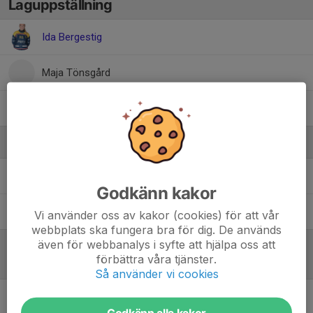
Laguppställning
Ida Bergestig
Maja Tönsgård
Tyra Fischer
Ledare
Mikael Fischer
Materialförvaltare
Godkänn kakor
Stefan Nilsson
Tränare
Vi använder oss av kakor (cookies) för att vår
webbplats ska fungera bra för dig. De används
även för webbanalys i syfte att hjälpa oss att
förbättra våra tjänster.
Referat
Så använder vi cookies
Inget referat skrivet
Godkänn alla kakor