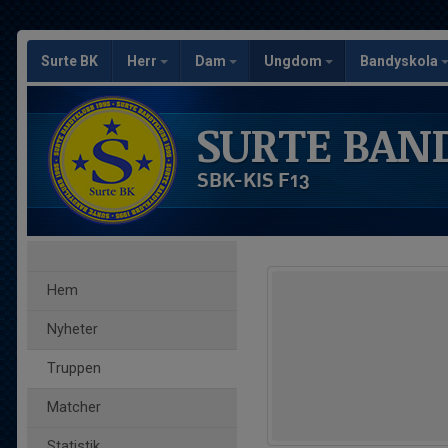
Surte BK
Herr
Dam
Ungdom
Bandyskola
SURTE BAN
SBK-KIS F13
Hem
Nyheter
Truppen
Matcher
Statistik