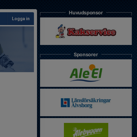
Huvudsponsor
Logga in
Sponsorer