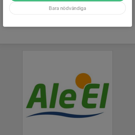
Ålder
13 år
Bara nödvändiga