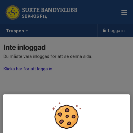
SURTE BANDYKLUBB
SBK-KIS F14
Logga in
Truppen
Inte inloggad
Du måste vara inloggad för att se denna sida.
Klicka här för att logga in