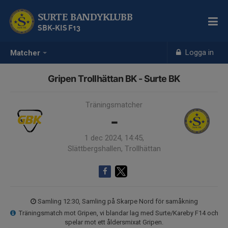
SURTE BANDYKLUBB
SBK-KIS F13
Logga in
Matcher
Gripen Trollhättan BK - Surte BK
Träningsmatcher
-
1 dec 2024, 14:45,
Slättbergshallen, Trollhättan
Samling 12:30, Samling på Skarpe Nord för samåkning
Träningsmatch mot Gripen, vi blandar lag med Surte/Kareby F14 och
spelar mot ett åldersmixat Gripen.