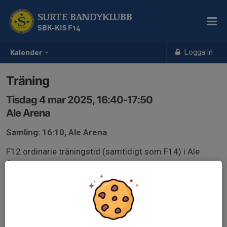
SURTE BANDYKLUBB
SBK-KIS F14
Logga in
Kalender
Träning
Tisdag 4 mar 2025, 16:40-17:50
Ale Arena
Samling: 16:10, Ale Arena
F12 ordinarie träningstid (samtidigt som F14) i Ale
Arena.