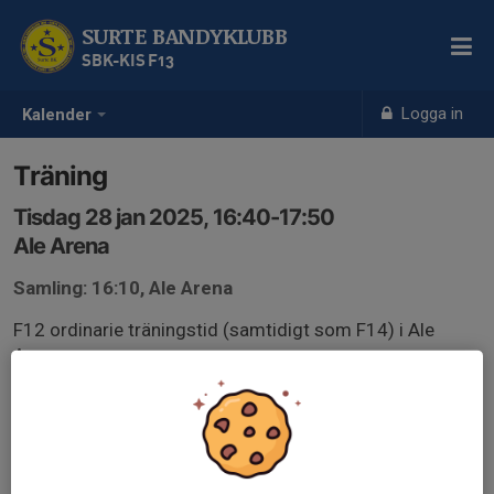
SURTE BANDYKLUBB
SBK-KIS F13
Logga in
Kalender
Träning
Tisdag 28 jan 2025, 16:40-17:50
Ale Arena
Samling: 16:10, Ale Arena
F12 ordinarie träningstid (samtidigt som F14) i Ale
Arena.