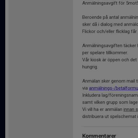
Anmälningsavgift för 5mot5
Beroende på antal anmälnin
sker då i dialog med anmäld
Flickor och/eller flicklag få
Anmälningsavgiften täcker H
per spelare tillkommer.
Vår kiosk är öppen och det 
hungrig.
Anmälan sker genom mail ti
via
anmälnings-/betalformu
Inkludera lag/föreningsnamn,
samt vilken grupp som laget
Vi vill ha er anmälan
innan 
distribuera ut spelschemat i
Kommentarer