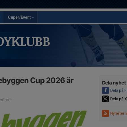
Cuper/Event
DYKLUBB
Alebyggen Cup 2026 är
Dela nyhet
Dela på 
Dela på X
ntarer
Nyheter 