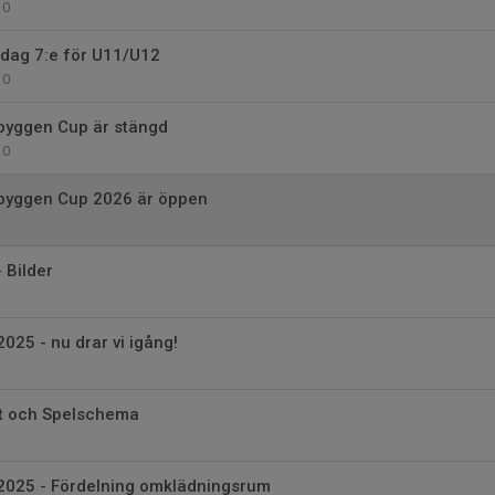
0
dag 7:e för U11/U12
0
ebyggen Cup är stängd
0
ebyggen Cup 2026 är öppen
 Bilder
025 - nu drar vi igång!
tat och Spelschema
2025 - Fördelning omklädningsrum