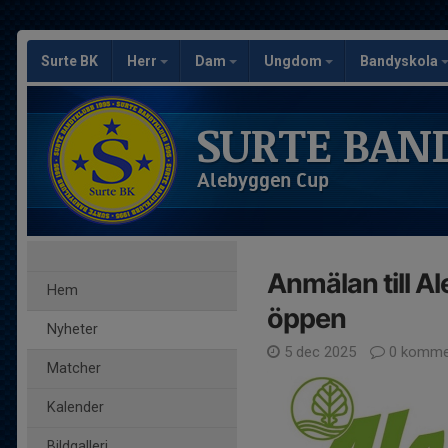
Surte BK
Herr
Dam
Ungdom
Bandyskola
SURTE BAN
Alebyggen Cup
Anmälan till 
Hem
öppen
Nyheter
5 dec 2025
0 komme
Matcher
Kalender
Bildgalleri