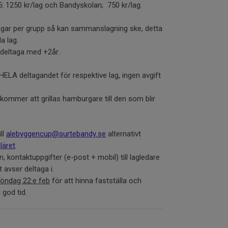
: 1250 kr/lag och Bandyskolan; 750 kr/lag.
gar per grupp så kan sammanslagning ske, detta
a lag.
r deltaga med +2år.
ELA deltagandet för respektive lag, ingen avgift
kommer att grillas hamburgare till den som blir
ll
alebyggencup@surtebandy.se
alternativt
läret
.
 kontaktuppgifter (e-post + mobil) till lagledare
 avser deltaga i.
söndag 22:e feb
för att hinna fastställa och
 god tid.