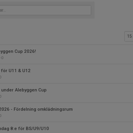
yggen Cup 2026!
0
at för U11 & U12
0
e under Alebyggen Cup
0
2026 - Fördelning omklädningsrum
0
dag 8:e för BS/U9/U10