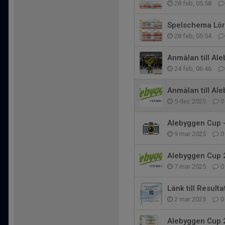
28 feb, 05:58
Spelschema Lör
28 feb, 05:54
Anmälan till Al
24 feb, 06:46
Anmälan till Al
5 dec 2025
0
Alebyggen Cup -
9 mar 2025
0
Alebyggen Cup 2
7 mar 2025
0
Länk till Resul
2 mar 2025
0
Alebyggen Cup 