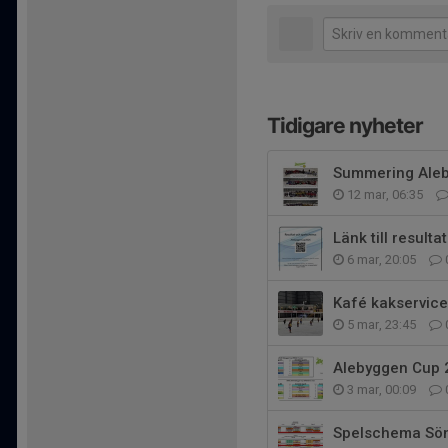
Tidigare nyheter
Summering Aleb
12 mar, 06:35
Länk till result
6 mar, 20:05
Kafé kakservic
5 mar, 23:45
Alebyggen Cup 
3 mar, 00:09
Spelschema Sön