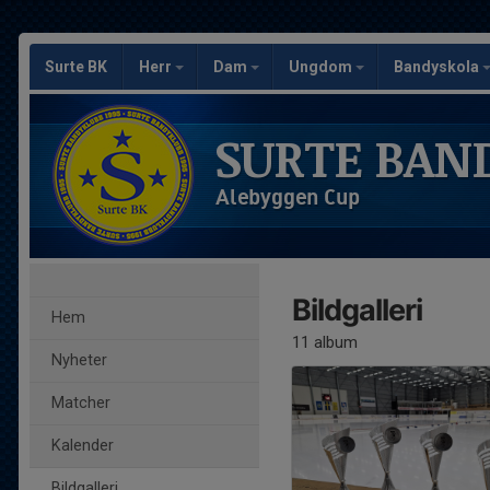
Surte BK
Herr
Dam
Ungdom
Bandyskola
SURTE BAN
Alebyggen Cup
Bildgalleri
Hem
11 album
Nyheter
Matcher
Kalender
Bildgalleri