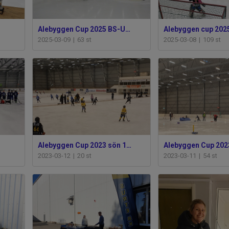
Alebyggen Cup 2025 BS-U9-U10
Alebyggen cup 202
2025-03-09
|
63 st
2025-03-08
|
109 st
Alebyggen Cup 2023 sön 12/3
Alebyggen Cup 2023
2023-03-12
|
20 st
2023-03-11
|
54 st