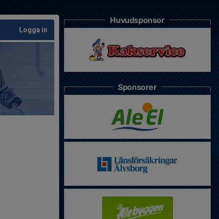
Huvudsponsor
Logga in
Sponsorer