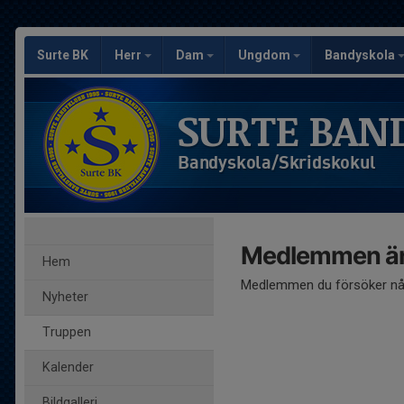
Surte BK
Herr
Dam
Ungdom
Bandyskola
SURTE BAN
Bandyskola/Skridskokul
Medlemmen är
Hem
Medlemmen du försöker nå 
Nyheter
Truppen
Kalender
Bildgalleri