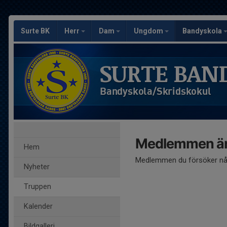
Surte BK
Herr
Dam
Ungdom
Bandyskola
SURTE BAN
Bandyskola/Skridskokul
Medlemmen är
Hem
Medlemmen du försöker nå 
Nyheter
Truppen
Kalender
Bildgalleri