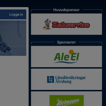
Huvudsponsor
Logga in
Sponsorer