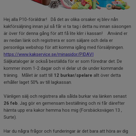
Hej alla P10-föräldrar! Då det av olika orsaker ej blev nån
kakförsäljning innan jul så får vi ta tag i detta nu innan säsongen
är över för denna gång för att få lite klirr i kassan! Använd er
av nedan länk och registrera er som säljare och dela er
personliga webshop för att komma igång med försäljningen.
https://www.kakservice.se/minasidor/PIDAVI
Säljkataloger är också beställda för er som föredrar det. De
kommer inom 1-2 dagar och vi delar ut de under kommande
träning. Målet är satt till
12 burkar/spelare
allt över detta
erhåller laget 50% av till lagkassan.
Vänligen sälj och registrera alla sålda burkar via länken senast
26 feb
. Jag gör en gemensam beställning och ni får därefter
hämta upp era kakor hemma hos mig (Forsbäcksvägen 13 ,
Surte).
Har du några frågor och funderingar är det bara att höra av dig