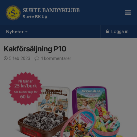
SURTE BANDYKLUBB
Surte BK U9
Logga in
Nyheter
Kakförsäljning P10
5 feb 2023
4 kommentarer