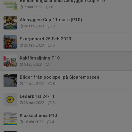
Bemanningsschema Alebyggen Cup P10
7 mar 2023
6
Alebyggen Cup 11 mars (P10)
28 feb 2023
0
Skarpenord 25 Feb 2023
26 feb 2023
0
Kakförsäljning P10
5 feb 2023
4
Bilder från poolspel på Sjöaremossen
11 dec 2022
0
Ledarbrist 24/11
23 nov 2022
3
Kioskschema P10
16 okt 2022
4