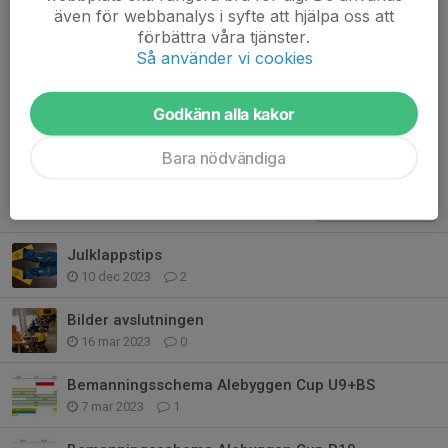
Hör gärna av er innan till mig på 072-20952 38 eller till
även för webbanalys i syfte att hjälpa oss att
Kamal (Neohs pappa) på 073-7322391
förbättra våra tjänster.
Så använder vi cookies
Mvh
Seiran
Godkänn alla kakor
Bara nödvändiga
Tidigare nyheter
Julklappstips
10 dec 2023
2
Bilder avslutningen
16 mar 2023
0
Bemanningsschema Alebyggen Cup U9+BS
7 mar 2023
1