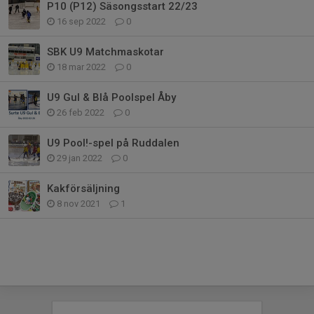
P10 (P12) Säsongsstart 22/23
16 sep 2022
0
SBK U9 Matchmaskotar
18 mar 2022
0
U9 Gul & Blå Poolspel Åby
26 feb 2022
0
U9 Pool!-spel på Ruddalen
29 jan 2022
0
Kakförsäljning
8 nov 2021
1