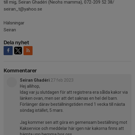
till mig, Seiran Ghadéri (Neohs mamma), 072-209 52 38/
seiran_t@yahoo.se
Hälsningar
Seiran
Dela nyhet
Kommentarer
Seiran Ghadéri
27 feb 2023
Hej allihop,
Idag var ju slutdagen för att registrera era sålda kakor via
länken ovan, men ser att det saknas en hel del barn.
Förlänger därav beställningstiden med 1 vecka till nästa
söndag istället, 5 mars.
Jag kommer sen att göra en gemensam beställning mot
Kakservice och meddelar här igen när kakorna finns att
hämta upp hemma hos oss.