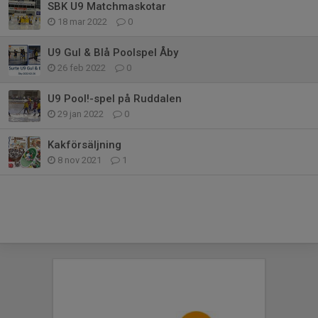
SBK U9 Matchmaskotar
18 mar 2022
0
U9 Gul & Blå Poolspel Åby
26 feb 2022
0
U9 Pool!-spel på Ruddalen
29 jan 2022
0
Kakförsäljning
8 nov 2021
1