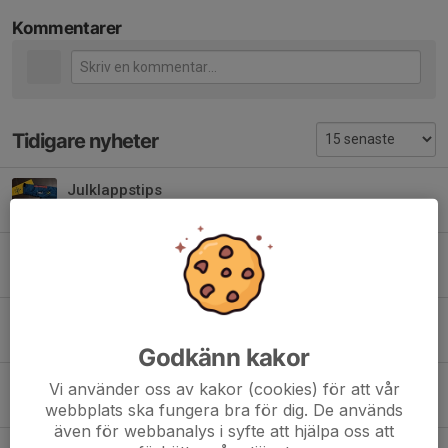
Kommentarer
Tidigare nyheter
Julklappstips
10 dec 2023
2
Bilder avslutningen
16 mar 2023
0
Bemanningsschema Alebyggen Cup U9+BS
7 mar 2023
1
Godkänn kakor
Bemanningsschema Alebyggen Cup P10
Vi använder oss av kakor (cookies) för att vår
7 mar 2023
6
webbplats ska fungera bra för dig. De används
även för webbanalys i syfte att hjälpa oss att