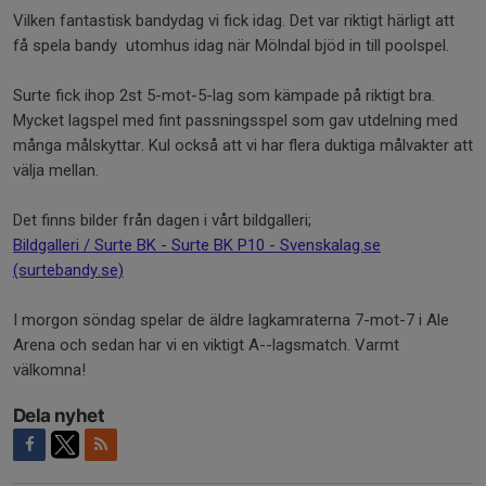
Vilken fantastisk bandydag vi fick idag. Det var riktigt härligt att
få spela bandy utomhus idag när Mölndal bjöd in till poolspel.
Surte fick ihop 2st 5-mot-5-lag som kämpade på riktigt bra.
Mycket lagspel med fint passningsspel som gav utdelning med
många målskyttar. Kul också att vi har flera duktiga målvakter att
välja mellan.
Det finns bilder från dagen i vårt bildgalleri;
Bildgalleri / Surte BK - Surte BK P10 - Svenskalag.se
(surtebandy.se)
I morgon söndag spelar de äldre lagkamraterna 7-mot-7 i Ale
Arena och sedan har vi en viktigt A--lagsmatch. Varmt
välkomna!
Dela nyhet