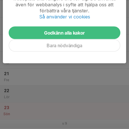
även för webbanalys i syfte att hjälpa oss att
17
16:40
Träning
förbättra våra tjänster.
17:50
Mån
Ale Arena
Så använder vi cookies
18
Tis
Godkänn alla kakor
19
18:25
Träning BS+
Bara nödvändiga
19:35
Ons
Ale Arena
20
Tor
21
Fre
22
Lör
23
Sön
v.9