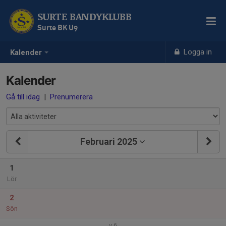
SURTE BANDYKLUBB
Surte BK U9
Logga in
Kalender
Kalender
Gå till idag
|
Prenumerera
Februari 2025
1
Lör
2
Sön
v.6