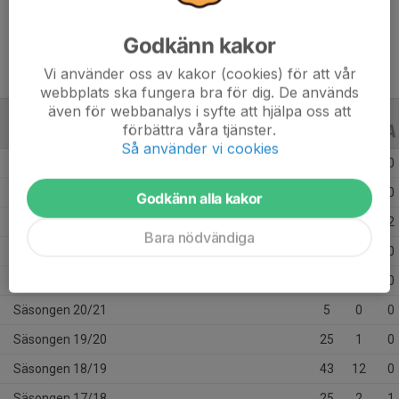
Ålder
25 år
Godkänn kakor
Vi använder oss av kakor (cookies) för att vår
webbplats ska fungera bra för dig. De används
även för webbanalys i syfte att hjälpa oss att
förbättra våra tjänster.
ALLA SERIER
ALLA ÅR
Så använder vi cookies
Säsongen 25/26
7
0
0
Säsongen 24/25
27
0
0
Godkänn alla kakor
Säsongen 23/24
25
0
2
Bara nödvändiga
Säsongen 22/23
12
0
0
Säsongen 21/22
6
0
0
Säsongen 20/21
5
0
0
Säsongen 19/20
25
1
0
Säsongen 18/19
43
12
0
Säsongen 17/18
25
2
1